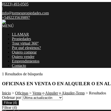
(0223) 493-0505
|
info@tormespropiedades.com
+5492235639897
MENÚ
LLAMAR
Propiedades
Tour virtual 360°
Por qué elegirnos?
Quiero comprar
Quiero vender
Emprendimientos
Contacto
1 Resultados de búsqueda
OFICINAS EN VENTA O EN ALQUILER O EN A
Inicio
>
Oficinas
>
Venta
o
Alquiler
o
Alquiler-Temp
> Resultados
Ordenar por
Filtrar
(4)
Filtrar
(4)