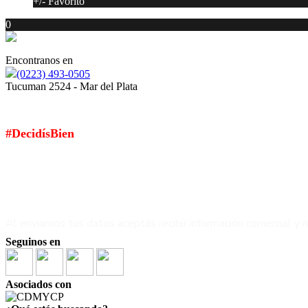
+/- Favorito
0
Encontranos en
(0223) 493-0505
Tucuman 2524 - Mar del Plata
SI ELEGÍS TORMES PROPIEDADES...
#DecidísBien
Suscribite a nuestro Newsletter
haciendo
click aqui
Al enviarnos tus datos aceptás recibir información comercial
Seguinos en
Asociados con