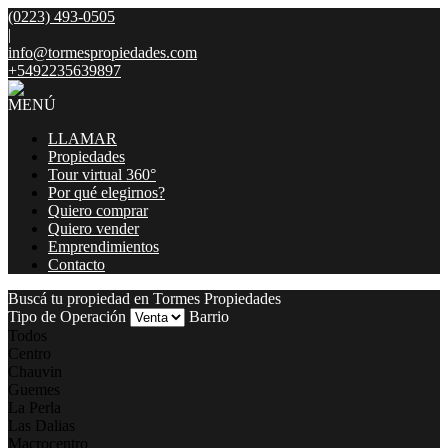
(0223) 493-0505
|
info@tormespropiedades.com
+5492235639897
MENÚ
LLAMAR
Propiedades
Tour virtual 360°
Por qué elegirnos?
Quiero comprar
Quiero vender
Emprendimientos
Contacto
Buscá tu propiedad en Tormes Propiedades
Tipo de Operación
Barrio
Todos
Centro
Chauvin
Guemes
La Perla
Las Dalias
Macrocentro