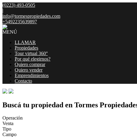
(0223) 493-0505
|
info@tormespropiedades.com
+5492235639897
MENÚ
LLAMAR
Propiedades
Tour virtual 360°
Por qué elegirnos?
Quiero comprar
Quiero vender
Emprendimientos
Contacto
Buscá tu propiedad en Tormes Propiedade
Operación
Venta
Tipo
Campo