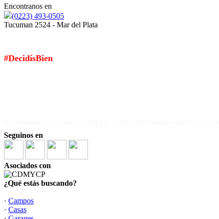
Encontranos en
(0223) 493-0505
Tucuman 2524 - Mar del Plata
SI ELEGÍS TORMES PROPIEDADES...
#DecidísBien
Suscribite a nuestro Newsletter
haciendo
click aqui
Al enviarnos tus datos aceptás recibir información comercial
Seguinos en
Asociados con
¿Qué estás buscando?
·
Campos
·
Casas
·
Garages