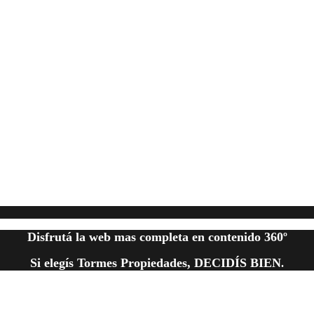
Disfrutá la web mas completa en contenido 360º
Si elegís Tormes Propiedades, DECIDÍS BIEN
.