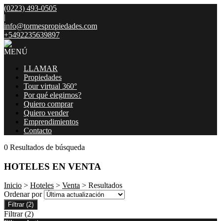
(0223) 493-0505
|
info@tormespropiedades.com
+5492235639897
MENÚ
LLAMAR
Propiedades
Tour virtual 360°
Por qué elegirnos?
Quiero comprar
Quiero vender
Emprendimientos
Contacto
0 Resultados de búsqueda
HOTELES EN VENTA
Inicio
>
Hoteles
>
Venta
> Resultados
Ordenar por
Filtrar
(2)
Filtrar
(2)