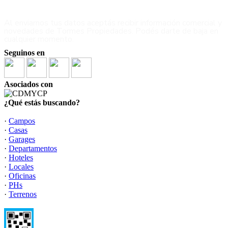
haciendo
click aqui
Al enviarnos tus datos aceptás recibir información comercial y
novedades de Tormes Propiedades. Podés darte de baja en
cualquier momento.
Seguinos en
Asociados con
¿Qué estás buscando?
·
Campos
·
Casas
·
Garages
·
Departamentos
·
Hoteles
·
Locales
·
Oficinas
·
PHs
·
Terrenos