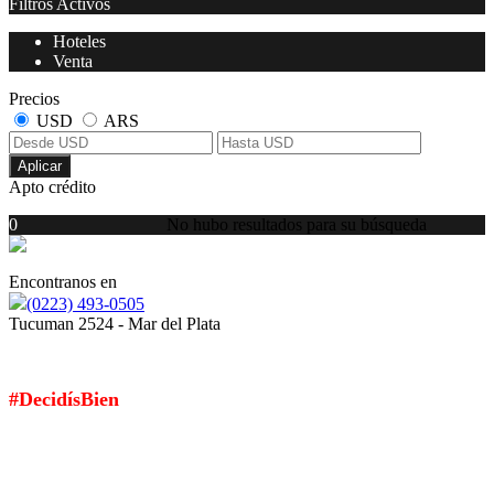
Filtros Activos
Hoteles
Venta
Precios
USD
ARS
Aplicar
Apto crédito
0
No hubo resultados para su búsqueda
Encontranos en
(0223) 493-0505
Tucuman 2524 - Mar del Plata
SI ELEGÍS TORMES PROPIEDADES...
#DecidísBien
Suscribite a nuestro Newsletter